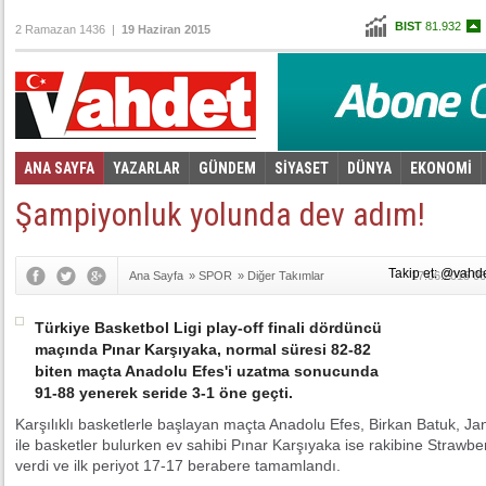
BIST
81.932
2 Ramazan 1436 |
19 Haziran 2015
Altın
104,677
Dolar
2,7095
Euro
3,0875
ANA SAYFA
YAZARLAR
GÜNDEM
SİYASET
DÜNYA
EKONOMİ
Foto Galeri
Video Galeri
|
Şampiyonluk yolunda dev adım!
Takip et: @vahd
Ana Sayfa
»
SPOR
»
Diğer Takımlar
17.06.2015 06
Türkiye Basketbol Ligi play-off finali dördüncü
maçında Pınar Karşıyaka, normal süresi 82-82
biten maçta Anadolu Efes'i uzatma sonucunda
91-88 yenerek seride 3-1 öne geçti.
Karşılıklı basketlerle başlayan maçta Anadolu Efes, Birkan Batuk, J
ile basketler bulurken ev sahibi Pınar Karşıyaka ise rakibine Strawberr
verdi ve ilk periyot 17-17 berabere tamamlandı.