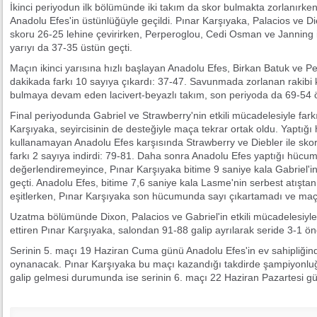
İkinci periyodun ilk bölümünde iki takım da skor bulmakta zorlanırke
Anadolu Efes'in üstünlüğüyle geçildi. Pınar Karşıyaka, Palacios ve Di
skoru 26-25 lehine çevirirken, Perperoglou, Cedi Osman ve Janning i
yarıyı da 37-35 üstün geçti.
Maçın ikinci yarısına hızlı başlayan Anadolu Efes, Birkan Batuk ve P
dakikada farkı 10 sayıya çıkardı: 37-47. Savunmada zorlanan rakibi 
bulmaya devam eden lacivert-beyazlı takım, son periyoda da 69-54 ö
Final periyodunda Gabriel ve Strawberry'nin etkili mücadelesiyle fark
Karşıyaka, seyircisinin de desteğiyle maça tekrar ortak oldu. Yaptığı h
kullanamayan Anadolu Efes karşısında Strawberry ve Diebler ile skor 
farkı 2 sayıya indirdi: 79-81. Daha sonra Anadolu Efes yaptığı hücu
değerlendiremeyince, Pınar Karşıyaka bitime 9 saniye kala Gabriel'in
geçti. Anadolu Efes, bitime 7,6 saniye kala Lasme'nin serbest atışta
eşitlerken, Pınar Karşıyaka son hücumunda sayı çıkartamadı ve maç 8
Uzatma bölümünde Dixon, Palacios ve Gabriel'in etkili mücadelesiyle
ettiren Pınar Karşıyaka, salondan 91-88 galip ayrılarak seride 3-1 ön
Serinin 5. maçı 19 Haziran Cuma günü Anadolu Efes'in ev sahipliğin
oynanacak. Pınar Karşıyaka bu maçı kazandığı takdirde şampiyonluğ
galip gelmesi durumunda ise serinin 6. maçı 22 Haziran Pazartesi gü