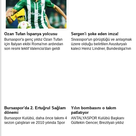
Ozan Tufan İspanya yolcusu
Sergen'i şoke eden imza!
Bursaspor'a genç yıldız Ozan Tufan
Sivasspor'un görüştüğü ve anlaşmak
için İtalyan ekibi Roma'nın ardından
üzere olduğu belirtilen Avusturyalı
son resmi teklif Valencia'dan geldi
kaleci Heinz Lindner, Bundesliga'nın
yolunu tuttu.
Bursaspor'da 2. Ertuğrul Sağlam
Yılın bombasını o takım
dönemi
patlatıyor
Bursaspor Kulübü, daha önce takımı 4
ANTALYASPOR Kulübü Başkanı
sezon çalıştıran ve 2010 yılında Spor
Gültekin Gencer, Brezilyalı yıldız
Toto Süper Lig'de şampiyon olan
Ronaldinho ile perşembe günü
kadroda görev alan teknik direktör
İstanbul'da görüşeceklerini açıkladı.