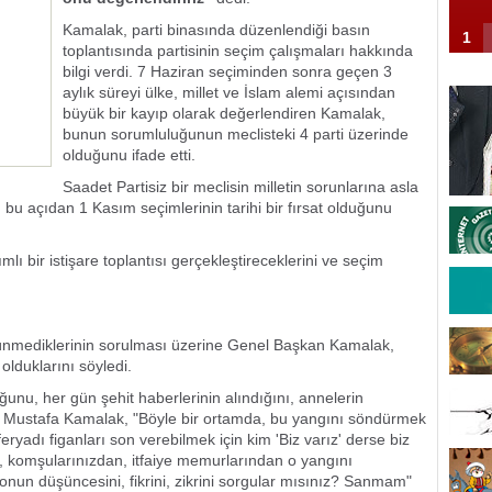
Kamalak, parti binasında düzenlendiği basın
1
toplantısında partisinin seçim çalışmaları hakkında
bilgi verdi. 7 Haziran seçiminden sonra geçen 3
aylık süreyi ülke, millet ve İslam alemi açısından
büyük bir kayıp olarak değerlendiren Kamalak,
bunun sorumluluğunun meclisteki 4 parti üzerinde
olduğunu ifade etti.
Saadet Partisiz bir meclisin milletin sorunlarına asla
u açıdan 1 Kasım seçimlerinin tarihi bir fırsat olduğunu
lı bir istişare toplantısı gerçekleştireceklerini ve seçim
üşünmediklerinin sorulması üzerine Genel Başkan Kamalak,
olduklarını söyledi.
unu, her gün şehit haberlerinin alındığını, annelerin
tan Mustafa Kamalak, "Böyle bir ortamda, bu yangını söndürmek
feryadı figanları son verebilmek için kim 'Biz varız' derse biz
, komşularınızdan, itfaiye memurlarından o yangını
 onun düşüncesini, fikrini, zikrini sorgular mısınız? Sanmam"