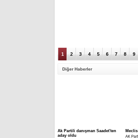
1
2
3
4
5
6
7
8
9
Diğer Haberler
Ak Partili danışman Saadet'ten
Meclis
aday oldu
AK Part