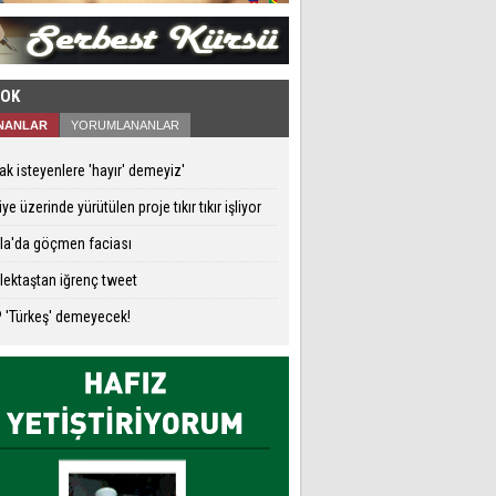
ÇOK
NANLAR
YORUMLANANLAR
ifak isteyenlere 'hayır' demeyiz'
iye üzerinde yürütülen proje tıkır tıkır işliyor
la'da göçmen faciası
ektaştan iğrenç tweet
 'Türkeş' demeyecek!