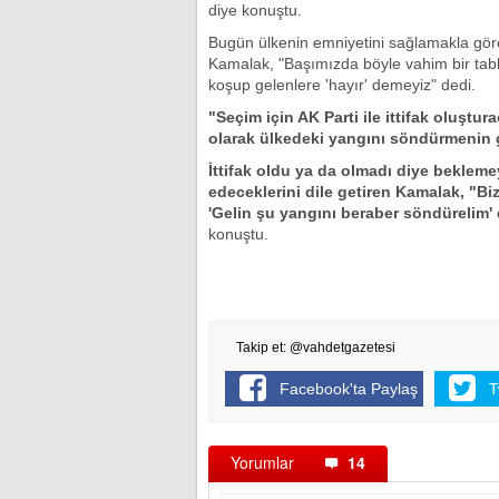
diye konuştu.
Bugün ülkenin emniyetini sağlamakla gör
Kamalak, "Başımızda böyle vahim bir tablo
koşup gelenlere 'hayır' demeyiz" dedi.
"Seçim için AK Parti ile ittifak oluşt
olarak ülkedeki yangını söndürmenin ga
İttifak oldu ya da olmadı diye beklem
edeceklerini dile getiren Kamalak, "Bi
'Gelin şu yangını beraber söndürelim' d
konuştu.
Takip et: @vahdetgazetesi
Facebook'ta Paylaş
T
Yorumlar
14