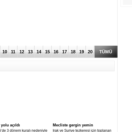
-6
10
11
12
13
14
15
16
17
18
19
20
TÜMÜ
 yolu açıldı
Mecliste gergin yemin
i’de 3 dönem kuralı nedeniyle
Irak ve Suriye tezkeresi için toplanan