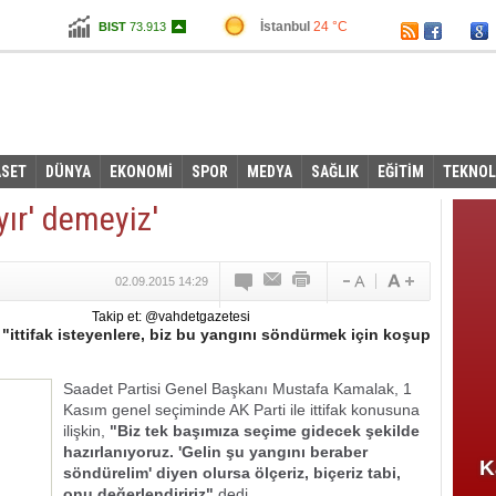
İstanbul
24 °C
BIST
73.913
Ankara
17 °C
Altın
107,258
Dolar
2,9645
Euro
3,3285
ASET
DÜNYA
EKONOMİ
SPOR
MEDYA
SAĞLIK
EĞİTİM
TEKNOL
ayır' demeyiz'
02.09.2015 14:29
Takip et: @vahdetgazetesi
"ittifak isteyenlere, biz bu yangını söndürmek için koşup
Saadet Partisi Genel Başkanı Mustafa Kamalak, 1
Kasım genel seçiminde AK Parti ile ittifak konusuna
ilişkin,
"Biz tek başımıza seçime gidecek şekilde
hazırlanıyoruz. 'Gelin şu yangını beraber
K
söndürelim' diyen olursa ölçeriz, biçeriz tabi,
onu değerlendiririz"
dedi.