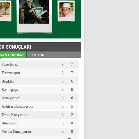
OR SONUÇLARI
UAN DURUMU
FİKSTÜR
Fenerbahçe
3
7
Trabzonspor
3
7
Beşiktaş
3
6
Kasımpaşa
3
6
Antalyaspor
3
6
Akhisar Belediyespor
3
5
Torku Konyaspor
3
2
Bursaspor
3
0
Mersin İdmanyurdu
3
0