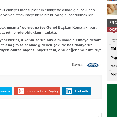
evli emniyet mensuplarının emniyette olmadığını savunan
 varken ittifak isteyenlere biz bu yangını söndürmek için
EN 
uracak mısınız" sorusuna ise Genel Başkan Kamalak, parti
OKU
yreti içinde olduklarını anlattı.
eyeceklerini, ülkenin sorunlarıyla mücadele etmeye devam
'İtt
z tek başımıza seçime gidecek şekilde hazırlanıyoruz.
Türk
iyen olursa ölçeriz, biçeriz tabi, onu değerlendiririz"
diye
Muğ
Kaynak:
Mesl
MHP
weetle
Google+'da Paylaş
LinkedIn