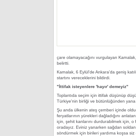
çare olamayacağını vurgulayan Kamalak, b
belirtti.
Kamalak, 6 Eylül'de Ankara'da geniş katılım
startını vereceklerini bildirdi.
"İttifak isteyenlere 'hayır' demeyiz"
Toplantıda seçim için ittifak düşünüp d
Türkiye'nin birliği ve bütünlüğünden yana 
Şu anda ülkenin ateş çemberi içinde olduğ
feryatlarının yürekleri dağladığını anla
için, şehit kanlarını durdurabilmek için, o 
oradayız. Eviniz yanarken sağdan soldan
söndürmek için birileri yardıma koşsa siz