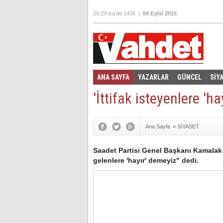
20 Zi'l-ka'de 1436 |
04 Eylül 2015
ANA SAYFA
YAZARLAR
GÜNCEL
SİY
Foto Galeri
Video Galeri
|
'İttifak isteyenlere 'h
Ana Sayfa
»
SİYASET
Saadet Partisi Genel Başkanı Kamalak 
gelenlere 'hayır' demeyiz" dedi.