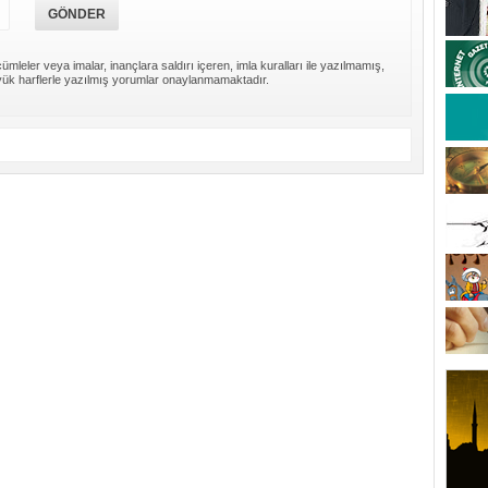
ümleler veya imalar, inançlara saldırı içeren, imla kuralları ile yazılmamış,
ük harflerle yazılmış yorumlar onaylanmamaktadır.