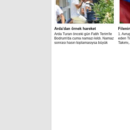
Arda'dan örnek hareket
Fileni
Arda Turan önceki gün Fatih Terim'le
1. Avru
Bodrum'da cuma namazı kıldı. Namaz
eden Tü
sonrası hasırı toplamasıysa büyük
Takımı,
takdir topladı.
finale y