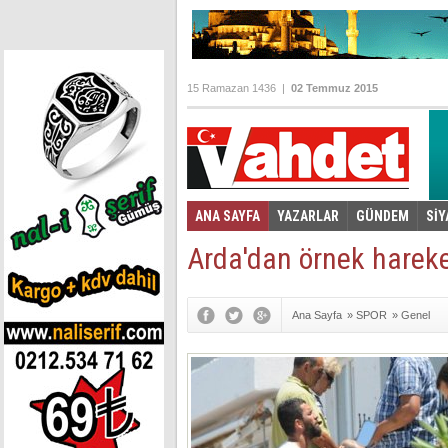
15 Ramazan 1436 |
02 Temmuz 2015
ANA SAYFA
YAZARLAR
GÜNDEM
SİY
Foto Galeri
Video Galeri
|
Arda'dan örnek harek
Ana Sayfa
»
SPOR
»
Genel