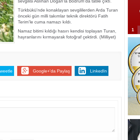
sevgilisi Aslıhan Doğan'la Bodrum'da tatile çıktı.
Türkbükü'nde konaklayan sevgililerden Arda Turan
önceki gün milli takımlar teknik direktörü Fatih
Terim'le cuma namazı kıldı.
1
Namaz bitimi kıldığı hasırı kendisi toplayan Turan,
hayranlarını kırmayarak fotoğraf çektirdi. (Milliyet)
weetle
Google+'da Paylaş
LinkedIn