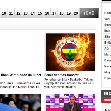
10
11
12
13
14
15
16
17
18
19
20
TÜMÜ
Hakk
Van
Şırn
Iğdır
Siirt
Bitli
Ağrı
Mard
Bat
Kar
Muş
 İlhan Wimbledon'da ikinci
Fener'den flaş transfer!
Diya
Fenerbahçe Erkek Basketbol Takımı,
on Tenis Turnuvası'na ilk kez
Oliympiakos'tan Kostas Sloukas ile 3
lodan katılan Marsel İlhan, ilk
yıllık sözleşme imzaladı.
 Polonyalı Jerzy Janowicz'i 3-
EN 
ek ikinci tura yükseldi.
OKU
Mecl