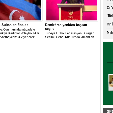
Çin'
'Tür
Çin 
n Sultanları finalde
Demirören yeniden başkan
seçildi
pa Oyunları'nda mücadele
Meli
rkiye Kadınlar Voleybol Milli
Türkiye Futbol Federasyonu Olağan
 Azerbaycan'ı 3-2 yenerek
Seçimli Genel Kurulu'nda kullanılan
ükseldi.
219 oyun 214'ünü alan Yıldırım
Demirören yeniden başkanlığa seçildi.
SP