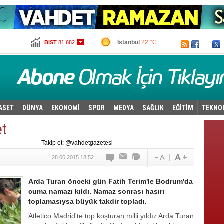
İstanbul
22 °C
BIST
81.682
Ankara
16 °C
Altın
100,899
Dolar
2,6865
Euro
2,9735
ASET
DÜNYA
EKONOMİ
SPOR
MEDYA
SAĞLIK
EĞİTİM
TEKNO
et
Takip et: @vahdetgazetesi
28.06.2015 18:52
Arda Turan önceki gün Fatih Terim'le Bodrum'da
cuma namazı kıldı. Namaz sonrası hasırı
toplamasıysa büyük takdir topladı.
Atletico Madrid'te top koşturan milli yıldız Arda Turan