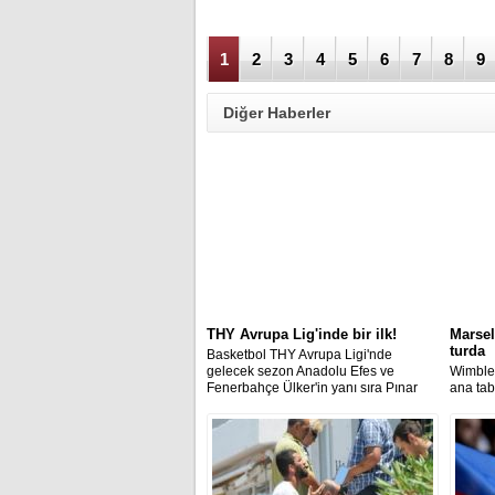
1
2
3
4
5
6
7
8
9
Diğer Haberler
THY Avrupa Lig'inde bir ilk!
Marsel
turda
Basketbol THY Avrupa Ligi'nde
gelecek sezon Anadolu Efes ve
Wimbled
Fenerbahçe Ülker'in yanı sıra Pınar
ana tab
Karşıyaka ile Darüşşafaka Doğuş'un
maçında
mücadele edecekleri açıklandı.
1 yener