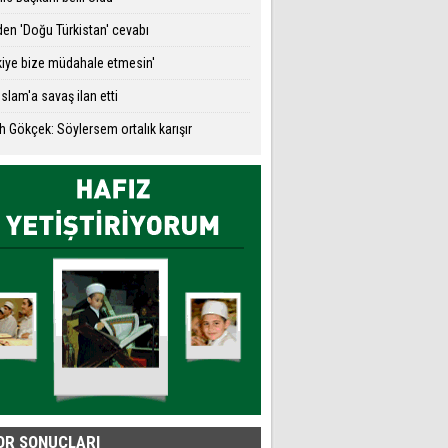
den 'Doğu Türkistan' cevabı
kiye bize müdahale etmesin'
İslam'a savaş ilan etti
h Gökçek: Söylersem ortalık karışır
OR SONUÇLARI