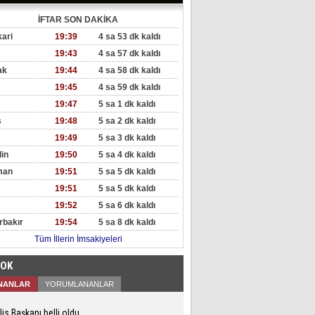
İFTAR SON DAKİKA
ari
19:39
4 sa 53 dk kaldı
19:43
4 sa 57 dk kaldı
ak
19:44
4 sa 58 dk kaldı
19:45
4 sa 59 dk kaldı
19:47
5 sa 1 dk kaldı
s
19:48
5 sa 2 dk kaldı
19:49
5 sa 3 dk kaldı
in
19:50
5 sa 4 dk kaldı
man
19:51
5 sa 5 dk kaldı
s
19:51
5 sa 5 dk kaldı
19:52
5 sa 6 dk kaldı
rbakır
19:54
5 sa 8 dk kaldı
Tüm İllerin İmsakiyeleri
ÇOK
NANLAR
YORUMLANANLAR
is Başkanı belli oldu