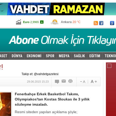
BIST
82.250
Altın
100,803
İstanbul
27 °C
Dolar
2,6775
Ankara
20 °C
Euro
2,9965
ASET
DÜNYA
EKONOMİ
SPOR
MEDYA
SAĞLIK
EĞİTİM
TEKNO
r!
Takip et: @vahdetgazetesi
29.06.2015 15:23
Fenerbahçe Erkek Basketbol Takımı,
Oliympiakos'tan Kostas Sloukas ile 3 yıllık
sözleşme imzaladı.
Resmi siteden yapılan açıklama şöyle;