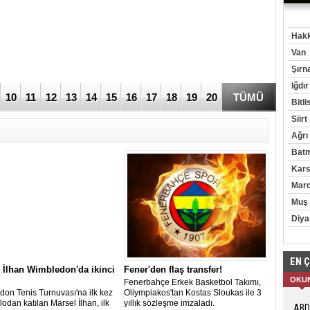
Hakk
Van
Şırn
Iğdır
10
11
12
13
14
15
16
17
18
19
20
TÜMÜ
Bitli
Siirt
Ağrı
Bat
Kar
Mard
Muş
Diya
EN 
 İlhan Wimbledon'da ikinci
Fener'den flaş transfer!
OKU
Fenerbahçe Erkek Basketbol Takımı,
on Tenis Turnuvası'na ilk kez
Oliympiakos'tan Kostas Sloukas ile 3
lodan katılan Marsel İlhan, ilk
yıllık sözleşme imzaladı.
ABD’