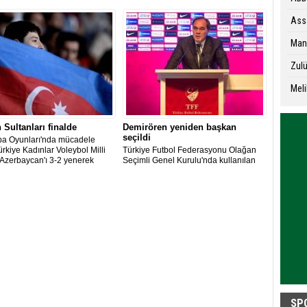
 Polonyalı Jerzy Janowicz'i 3-
ek ikinci tura yükseldi.
Ass
Man
Zul
Meli
n Sultanları finalde
Demirören yeniden başkan
seçildi
pa Oyunları'nda mücadele
rkiye Kadınlar Voleybol Milli
Türkiye Futbol Federasyonu Olağan
 Azerbaycan'ı 3-2 yenerek
Seçimli Genel Kurulu'nda kullanılan
ükseldi.
219 oyun 214'ünü alan Yıldırım
Demirören yeniden başkanlığa seçildi.
SP