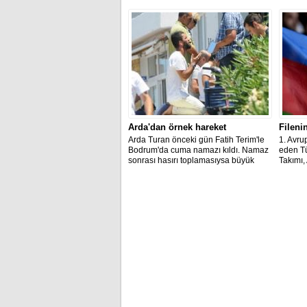
Karşıyaka ile Darüşşafaka Doğuş'un
maçında
mücadele edecekleri açıklandı.
1 yener
Arda'dan örnek hareket
Fileni
Arda Turan önceki gün Fatih Terim'le
1. Avru
Bodrum'da cuma namazı kıldı. Namaz
eden Tü
sonrası hasırı toplamasıysa büyük
Takımı,
takdir topladı.
finale y