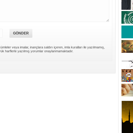
ümleler veya imalar, inançlara saldırı içeren, imla kuralları ile yazılmamış,
ük harflerle yazılmış yorumlar onaylanmamaktadır.