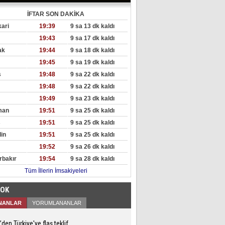
İFTAR SON DAKİKA
ari
19:39
9 sa 13 dk kaldı
19:43
9 sa 17 dk kaldı
ak
19:44
9 sa 18 dk kaldı
19:45
9 sa 19 dk kaldı
s
19:48
9 sa 22 dk kaldı
19:48
9 sa 22 dk kaldı
19:49
9 sa 23 dk kaldı
man
19:51
9 sa 25 dk kaldı
s
19:51
9 sa 25 dk kaldı
in
19:51
9 sa 25 dk kaldı
19:52
9 sa 26 dk kaldı
rbakır
19:54
9 sa 28 dk kaldı
Tüm İllerin İmsakiyeleri
ÇOK
NANLAR
YORUMLANANLAR
den Türkiye'ye flaş teklif