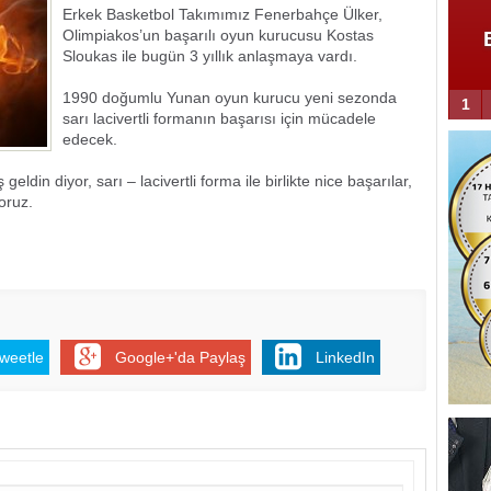
Erkek Basketbol Takımımız Fenerbahçe Ülker,
Olimpiakos’un başarılı oyun kurucusu Kostas
aş gelişme
Yunanistan'dan son dakika
Sloukas ile bugün 3 yıllık anlaşmaya vardı.
hamlesi
1990 doğumlu Yunan oyun kurucu yeni sezonda
1
sarı lacivertli formanın başarısı için mücadele
edecek.
din diyor, sarı – lacivertli forma ile birlikte nice başarılar,
yoruz.
weetle
Google+'da Paylaş
LinkedIn