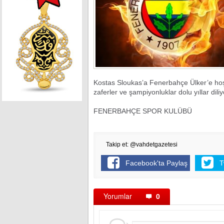
3. Köprü'de fl
Kostas Sloukas’a Fenerbahçe Ülker’e hoş gel
zaferler ve şampiyonluklar dolu yıllar dili
FENERBAHÇE SPOR KULÜBÜ
Takip et: @vahdetgazetesi
Facebook'ta Paylaş
T
Yorumlar
0