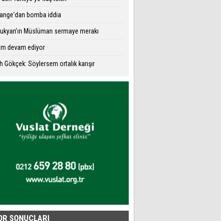
ange'dan bomba iddia
ukyan’ın Müslüman sermaye merakı
üm devam ediyor
h Gökçek: Söylersem ortalık karışır
OR SONUÇLARI