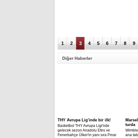
1
2
3
4
5
6
7
8
9
Diğer Haberler
THY Avrupa Lig'inde bir ilk!
Marsel
turda
Basketbol THY Avrupa Ligi'nde
gelecek sezon Anadolu Efes ve
Wimbled
Fenerbahçe Ülker'in yanı sıra Pınar
ana tab