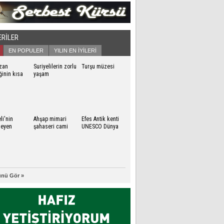
ERİLER
EN POPULER
YILIN EN İYİLERİ
zan
Suriyelilerin zorlu
Turşu müzesi
inin kısa
yaşam
esi
mücadelesi
li'nin
Ahşap mimari
Efes Antik kenti
meyen
şahaseri cami
UNESCO Dünya
afları
Miras Listesi'nde
nü Gör »