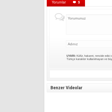
Yorumlar
5
UYARI:
Küfür, hakaret, rencide edici c
Türkçe karakter kullanılmayan ve büy
Benzer Videolar