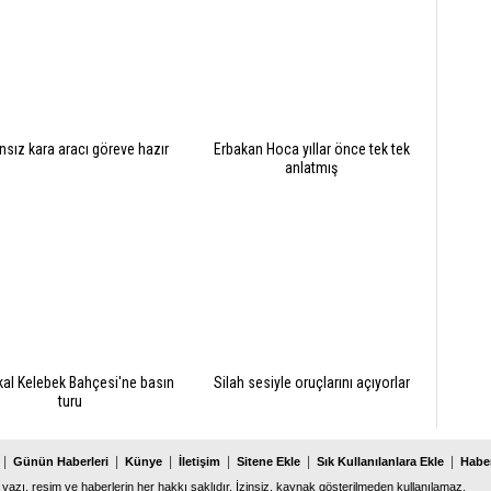
nsız kara aracı göreve hazır
Erbakan Hoca yıllar önce tek tek
anlatmış
kal Kelebek Bahçesi'ne basın
Silah sesiyle oruçlarını açıyorlar
turu
|
|
|
|
|
|
Günün Haberleri
Künye
İletişim
Sitene Ekle
Sık Kullanılanlara Ekle
Haber
 yazı, resim ve haberlerin her hakkı saklıdır. İzinsiz, kaynak gösterilmeden kullanılamaz.