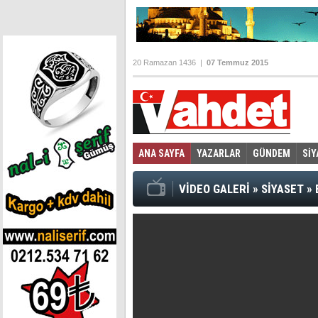
20 Ramazan 1436 |
07 Temmuz 2015
ANA SAYFA
YAZARLAR
GÜNDEM
SİY
Foto Galeri
Video Galeri
|
VİDEO GALERİ
»
SİYASET
»