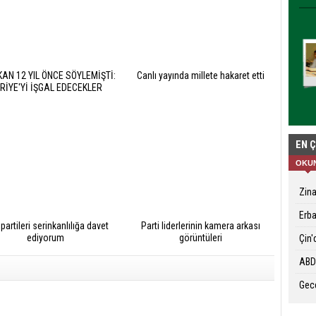
AN 12 YIL ÖNCE SÖYLEMİŞTİ:
Canlı yayında millete hakaret etti
RİYE'Yİ İŞGAL EDECEKLER
EN 
OKU
Zina
Erba
partileri serinkanlılığa davet
Parti liderlerinin kamera arkası
ediyorum
görüntüleri
Çin'
ABD 
Gec