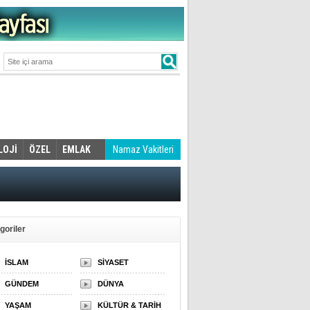
LOJİ
ÖZEL
EMLAK
Namaz Vakitleri
goriler
İSLAM
SİYASET
GÜNDEM
DÜNYA
YAŞAM
KÜLTÜR & TARİH