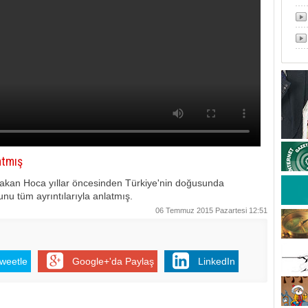
atmış
bakan Hoca yıllar öncesinden Türkiye'nin doğusunda
unu tüm ayrıntılarıyla anlatmış.
06 Temmuz 2015 Pazartesi 12:51
weetle
Google+'da Paylaş
LinkedIn