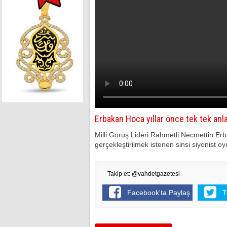
Erbakan Hoca yıllar önce tek tek anl
Milli Görüş Lideri Rahmetli Necmettin Er
gerçekleştirilmek istenen sinsi siyonist oy
Takip et: @vahdetgazetesi
Facebook'ta Paylaş
T