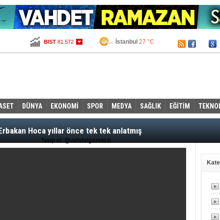
İstanbul
27 °C
BIST
81.572
Ankara
24 °C
Altın
99,768
Dolar
2,6895
Euro
2,9425
ASET
DÜNYA
EKONOMİ
SPOR
MEDYA
SAĞLIK
EĞİTİM
TEKNO
Erbakan Hoca yıllar önce tek tek anlatmış
Takip et: @vahdetgazetesi
Kate