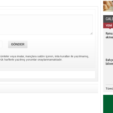
GAL
YENİ
Rama
ekmeğ
hikay
ümleler veya imalar, inançlara saldırı içeren, imla kuralları ile yazılmamış,
ük harflerle yazılmış yorumlar onaylanmamaktadır.
Bahçe
bilin
fotoğr
Tümü