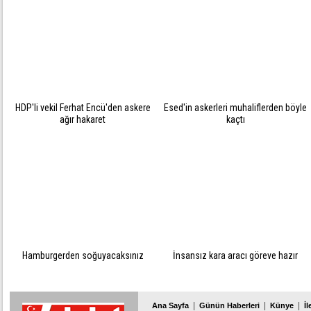
HDP'li vekil Ferhat Encü'den askere
Esed'in askerleri muhaliflerden böyle
ağır hakaret
kaçtı
Hamburgerden soğuyacaksınız
İnsansız kara aracı göreve hazır
|
|
|
Ana Sayfa
Günün Haberleri
Künye
İl