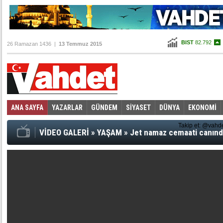
BIST
82.792
26 Ramazan 1436 |
13 Temmuz 2015
Altın
99,775
Dolar
2,6655
Euro
2,9745
ANA SAYFA
YAZARLAR
GÜNDEM
SİYASET
DÜNYA
EKONOMİ
Foto Galeri
Video Galeri
|
Takip et: @vahd
VİDEO GALERİ
»
YAŞAM
»
Jet namaz cemaati canınd