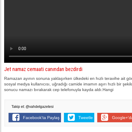
Jet namaz cemaati canından bezdirdi
Ramazan ayının sonuna yaklaşırken ülkedeki en hızlı teravihe ait görü
sosyal medya kullanıcısı, uğradığı camide imamın aşırı hızlı bir şeki
sonucu namazı bırakarak cep telefonuyla kayda aldı.Hangi
Takip et: @vahdetgazetesi
Facebook'ta Paylaş
Tweetle
Google+'d