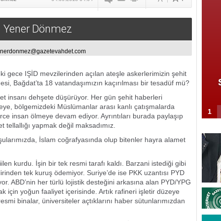
Yener Dönmez
enerdonmez@gazetevahdet.com
i gece IŞİD mevzilerinden açılan ateşle askerlerimizin şehit
esi, Bağdat’ta 18 vatandaşımızın kaçırılması bir tesadüf mü?
et insanı dehşete düşürüyor. Her gün şehit haberleri
eye, bölgemizdeki Müslümanlar arası kanlı çatışmalarda
1
rce insan ölmeye devam ediyor. Ayrıntıları burada paylaşıp
et tellallığı yapmak değil maksadımız.
rımızda, İslam coğrafyasında olup bitenler hayra alamet
len kurdu. İşin bir tek resmi tarafı kaldı. Barzani istediği gibi
lirinden tek kuruş ödemiyor. Suriye’de ise PKK uzantısı PYD
yor. ABD’nin her türlü lojistik desteğini arkasına alan PYD/YPG
 için yoğun faaliyet içerisinde. Artık rafineri işletir düzeye
i resmi binalar, üniversiteler açtıklarını haber sütunlarımızdan