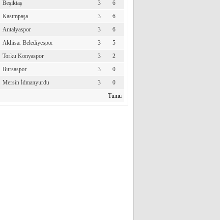
Beşiktaş
3
6
Kasımpaşa
3
6
Antalyaspor
3
6
Akhisar Belediyespor
3
5
Torku Konyaspor
3
2
Bursaspor
3
0
Mersin İdmanyurdu
3
0
Tümü