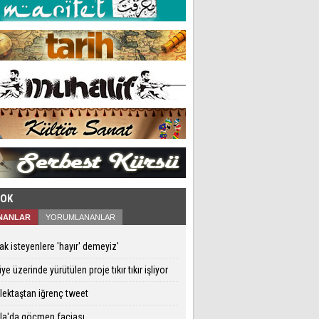
ÇOK
NANLAR
YORUMLANANLAR
ifak isteyenlere 'hayır' demeyiz'
iye üzerinde yürütülen proje tıkır tıkır işliyor
ektaştan iğrenç tweet
la'da göçmen faciası