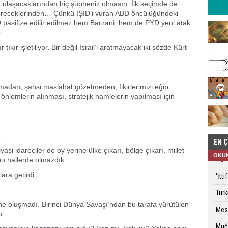
e ulaşacaklarından hiç şüpheniz olmasın. İlk seçimde de
stereceklerinden… Çünkü IŞİD’i vuran ABD öncülüğündeki
D pasifize edilir edilmez hem Barzani, hem de PYD yeni atak
r.
kır işletiliyor. Bir değil İsrail’i aratmayacak iki sözde Kürt
yapmadan, şahsi maslahat gözetmeden, fikirlerimizi eğip
lemlerin alınması, stratejik hamlelerin yapılması için
…
EN 
asi idareciler de oy yerine ülke çıkarı, bölge çıkarı, millet
OKU
bu hallerde olmazdık.
alara getirdi…
'İtt
Türk
e oluşmadı. Birinci Dünya Savaşı’ndan bu tarafa yürütülen
Mesl
...
Muğ