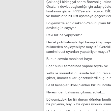
Çok değil birkaç yıl sonra Barzani gücün
Öcalan’ı devlet başkanlığı için aday gö
koalisyon güçleri PYD’ye alan açıyor. IŞİ
ve hamlelerle bir üst aşamaya geçecekle
Bölgemizde Anglosakson-Yahudi planı tıkır tı
devleti gün sayıyor…
Peki biz ne yapıyoruz?
Devlet politikalarıyla ilgili hesap kitap 
bükmeden söyleyebiliyor muyuz? Gerekli ön
samimi dost uyarıları yapabiliyor muyuz?
Bunun cevabı maalesef hayır…
Eğer bunu zamanında yapabilseydik ve
Yetki ile sorumluluğu elinde bulunduran siy
çıkarı, ümmet çıkarı gözetselerdi bugün 
Basit hesaplar, ikbal planları bizi bu nokt
Neresinden baksanız çıkmaz sokak…
Bölgemizdeki bu fiili durum dünden bugün
bir projenin, büyük bir operasyonun ürünü