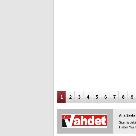
1
2
3
4
5
6
7
8
9
Ana Sayfa
Sitemizdeki
Haber Yazıl