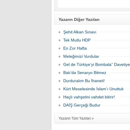
Yazarın Diğer Yazıları
Şehit Alkan Sınavı
Tek Mutlu HDP
En Zor Hafta
Meleğimizi Vurdular
Gel de Türkiye’yi Bombala” Davetiye
Batı’da Senaryo Bitmez
Durduralım Bu İhaneti!
Kürt Meselesinde İslam’ı Unuttuk
Haçlı vahşetini vahdet bitirir!
DAİŞ Gerçeği Budur
Yazarın Tüm Yazıları »