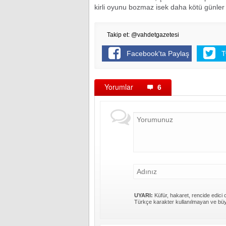
kirli oyunu bozmaz isek daha kötü günler
Takip et: @vahdetgazetesi
Facebook'ta Paylaş
T
Yorumlar
6
UYARI:
Küfür, hakaret, rencide edici c
Türkçe karakter kullanılmayan ve büy