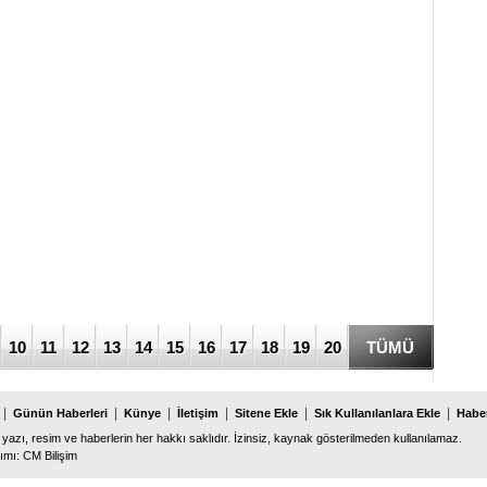
10
11
12
13
14
15
16
17
18
19
20
TÜMÜ
|
|
|
|
|
|
Günün Haberleri
Künye
İletişim
Sitene Ekle
Sık Kullanılanlara Ekle
Haber
 yazı, resim ve haberlerin her hakkı saklıdır. İzinsiz, kaynak gösterilmeden kullanılamaz.
ımı
:
CM Bilişim