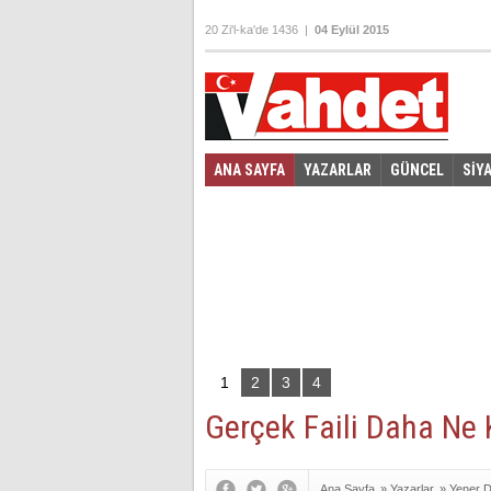
20 Zi'l-ka'de 1436 |
04 Eylül 2015
ANA SAYFA
YAZARLAR
GÜNCEL
SİY
Foto Galeri
Video Galeri
|
1
2
3
4
Gerçek Faili Daha Ne
Ana Sayfa
»
Yazarlar
»
Yener 