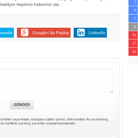
3.
2
 bekliyor hepimizi haberiniz ola…
4.
6
5.
3
6.
2
weetle
Google+'da Paylaş
LinkedIn
16.
2
17.
-3
18.
-3
-6
ümleler veya imalar, inançlara saldırı içeren, imla kuralları ile yazılmamış,
ük harflerle yazılmış yorumlar onaylanmamaktadır.