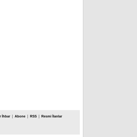
|
|
|
 İhbar
Abone
RSS
Resmi İlanlar