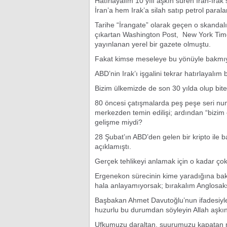
Hatırlayalım 10 yılı aşkın süren İran-Ira
İran’a hem Irak’a silah satıp petrol paral
Tarihe “İrangate” olarak geçen o skandal
çıkartan Washington Post, New York Time
yayınlanan yerel bir gazete olmuştu.
Fakat kimse meseleye bu yönüyle bakm
ABD’nin Irak’ı işgalini tekrar hatırlayalım
Bizim ülkemizde de son 30 yılda olup bi
80 öncesi çatışmalarda peş peşe seri numa
merkezden temin edilişi; ardından “bizim
gelişme miydi?
28 Şubat’ın ABD’den gelen bir kripto ile ba
açıklamıştı.
Gerçek tehlikeyi anlamak için o kadar çok
Ergenekon sürecinin kime yaradığına ba
hala anlayamıyorsak; bırakalım Anglosak
Başbakan Ahmet Davutoğlu’nun ifadesiyle 
huzurlu bu durumdan söyleyin Allah aşkın
Ufkumuzu daraltan, şuurumuzu kapatan men