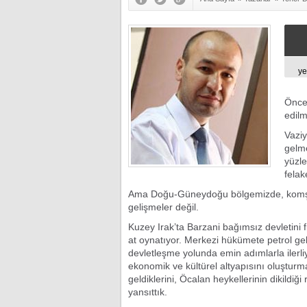
y
Öncek
edilm
Vaziy
gelm
yüzle
felak
Ama Doğu-Güneydoğu bölgemizde, komşula
gelişmeler değil.
Kuzey Irak’ta Barzani bağımsız devletini fii
at oynatıyor. Merkezi hükümete petrol ge
devletleşme yolunda emin adımlarla ilerli
ekonomik ve kültürel altyapısını oluşturmak
geldiklerini, Öcalan heykellerinin dikildiğ
yansıttık.