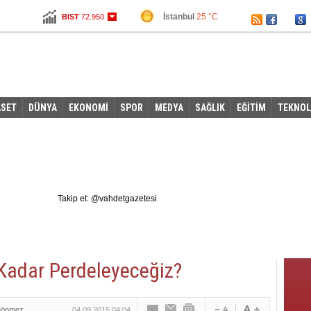
İstanbul
25 °C
BIST
72.950
Ankara
21 °C
Altın
107,538
Dolar
2,9905
Euro
3,3175
ASET
DÜNYA
EKONOMİ
SPOR
MEDYA
SAĞLIK
EĞİTİM
TEKNOL
Takip et: @vahdetgazetesi
 Kadar Perdeleyeceğiz?
Dönmez
04.09.2015 04:04