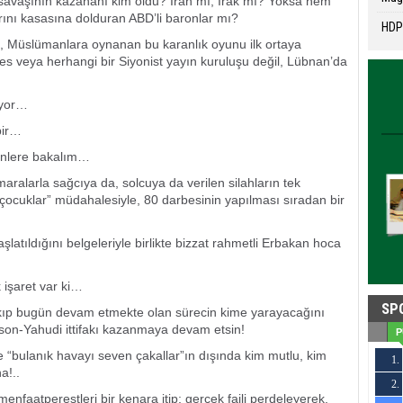
k savaşının kazananı kim oldu? İran mı, Irak mı? Yoksa hem
arını kasasına dolduran ABD’li baronlar mı?
HDP'
ı, Müslümanlara oynanan bu karanlık oyunu ilk ortaya
s veya herhangi bir Siyonist yayın kuruluşu değil, Lübnan’da
ıyor…
 bir…
tenlere bakalım…
ralarla sağcıya da, solcuya da verilen silahların tek
 çocuklar” müdahalesiyle, 80 darbesinin yapılması sıradan bir
şlatıldığını belgeleriyle birlikte bizzat rahmetli Erbakan hoca
 işaret var ki…
SP
kıp bugün devam etmekte olan sürecin kime yarayacağını
son-Yahudi ittifakı kazanmaya devam etsin!
P
“bulanık havayı seven çakallar”ın dışında kim mutlu, kim
1.
a!..
2.
3
faatperestleri bir kenara itip; gerçek faili perdeleyerek,