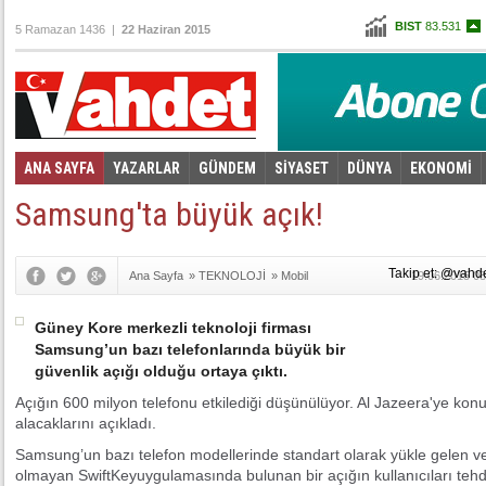
BIST
83.531
5 Ramazan 1436 |
22 Haziran 2015
Altın
103,017
Dolar
2,6805
Euro
3,0400
ANA SAYFA
YAZARLAR
GÜNDEM
SİYASET
DÜNYA
EKONOMİ
Foto Galeri
Video Galeri
|
Samsung'ta büyük açık!
Takip et: @vahd
Ana Sayfa
»
TEKNOLOJİ
»
Mobil
19.06.2015 08
Güney Kore merkezli teknoloji firması
Samsung’un bazı telefonlarında büyük bir
güvenlik açığı olduğu ortaya çıktı.
Açığın 600 milyon telefonu etkilediği düşünülüyor. Al Jazeera'ye kon
alacaklarını açıkladı.
Samsung’un bazı telefon modellerinde standart olarak yükle gelen 
olmayan SwiftKeyuygulamasında bulunan bir açığın kullanıcıları tehdit