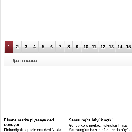
1
2
3
4
5
6
7
8
9
10
11
12
13
14
15
Diğer Haberler
Efsane marka piyasaya geri
Samsung'ta büyük açık!
dönüyor
Güney Kore merkezli teknoloji firması
Finlandiyalı cep telefonu devi Nokia
Samsung’un bazı telefonlarında büyük