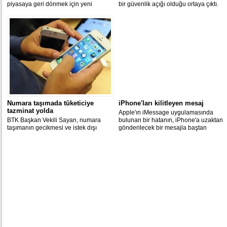
piyasaya geri dönmek için yeni
bir güvenlik açığı olduğu ortaya çıktı.
ortaklar arıyor.
Numara taşımada tüketiciye
iPhone'ları kilitleyen mesaj
tazminat yolda
Apple'ın iMessage uygulamasında
BTK Başkan Vekili Sayan, numara
bulunan bir hatanın, iPhone'a uzaktan
taşımanın gecikmesi ve istek dışı
gönderilecek bir mesajla baştan
taşıma durumlarında abonelere
başlatabildiği ortaya çıktı.
tazminat ödenmesine ilişkin
düzenleyici çerçeve oluşturulacağını
söyledi.