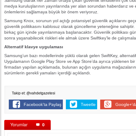
Samsung olarak her zaman ortaya çıkan güvenlik tehditlerini çok cid
medya kuruluşlarının yayınlarında yer alan sorundan haberdarız ve e
önlemlerini sağlamaya büyük bir önem veriyoruz.
Samsung Knox, sorunun yol açtığı potansiyel güvenlik açıklarını geçe
güvenlik politikasını kablosuz olarak güncelleme yeteneğine sahiptir. 
birkaç gün içinde yayınlanmaya başlanacaktır. Güvenlik politikası g
sonra yaşanabilecek riskleri ele almak üzere Swiftkey'le de çalışmala
Alternatif klavye uygulaması
Samsung’un bazı modellerinde yüklü olarak gelen SwiftKey, alternatif
Uygulamanın Google Play Store ve App Store’da ayrıca yüklenen bir 
firmadan yapılan açıklamada, bulunan açığın uygulama mağazalarınd
sürümlerin gerekli yamaları içerdiği açıklandı.
Takip et: @vahdetgazetesi
Facebook'ta Paylaş
Tweetle
Google+'d
Yorumlar
0