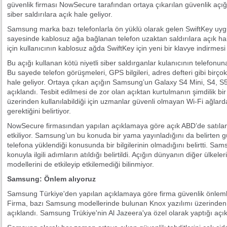
güvenlik firması NowSecure tarafından ortaya çıkarılan güvenlik aç
siber saldırılara açık hale geliyor.
Samsung marka bazı telefonlarla ön yüklü olarak gelen SwiftKey uy
sayesinde kablosuz ağa bağlanan telefon uzaktan saldırılara açık hale
için kullanıcının kablosuz ağda SwiftKey için yeni bir klavye indirmes
Bu açığı kullanan kötü niyetli siber saldırganlar kulanıcının telefonuna
Bu sayede telefon görüşmeleri, GPS bilgileri, adres defteri gibi birço
hale geliyor. Ortaya çıkan açığın Samsung’un Galaxy S4 Mini, S4, S5 
açıklandı. Tesbit edilmesi de zor olan açıktan kurtulmanın şimdilik bi
üzerinden kullanılabildiği için uzmanlar güvenli olmayan Wi-Fi ağlard
gerektiğini belirtiyor.
NowSecure firmasından yapılan açıklamaya göre açık ABD’de satılan
etkiliyor. Samsung’un bu konuda bir yama yayınladığını da belirten 
telefona yüklendiği konusunda bir bilgilerinin olmadığını belirtti. S
konuyla ilgili adımların atıldığı belirtildi. Açığın dünyanın diğer ülk
modellerini de etkileyip etkilemediği bilinmiyor.
Samsung: Önlem alıyoruz
Samsung Türkiye'den yapılan açıklamaya göre firma güvenlik önleml
Firma, bazı Samsung modellerinde bulunan Knox yazılımı üzerinden 
açıklandı. Samsung Trükiye'nin Al Jazeera'ya özel olarak yaptığı açı